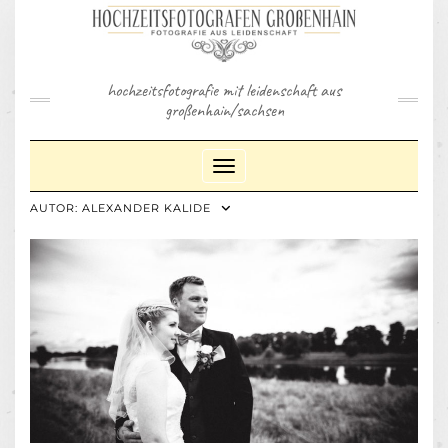
Skip
to
content
hochzeitsfotografie mit leidenschaft aus
großenhain/sachsen
Toggle Navigation
AUTOR:
ALEXANDER KALIDE