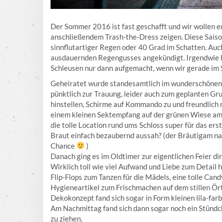
Der Sommer 2016 ist fast geschafft und wir wollen eu
anschließendem Trash-the-Dress zeigen. Diese Sais
sinnflutartiger Regen oder 40 Grad im Schatten. Auch
ausdauernden Regengusses angekündigt. Irgendwie ha
Schleusen nur dann aufgemacht, wenn wir gerade im
Geheiratet wurde standesamtlich im wunderschönen 
pünktlich zur Trauung, leider auch zum geplanten Gr
hinstellen, Schirme auf Kommando zu und freundlich
einem kleinen Sektempfang auf der grünen Wiese am S
die tolle Location rund ums Schloss super für das er
Braut einfach bezaubernd aussah? (der Bräutigam natü
Chance
)
Danach ging es im Oldtimer zur eigentlichen Feier d
Wirklich toll wie viel Aufwand und Liebe zum Detail
Flip-Flops zum Tanzen für die Mädels, eine tolle Can
Hygieneartikel zum Frischmachen auf dem stillen Ör
Dekokonzept fand sich sogar in Form kleinen lila-far
Am Nachmittag fand sich dann sogar noch ein Stündch
zu ziehen.