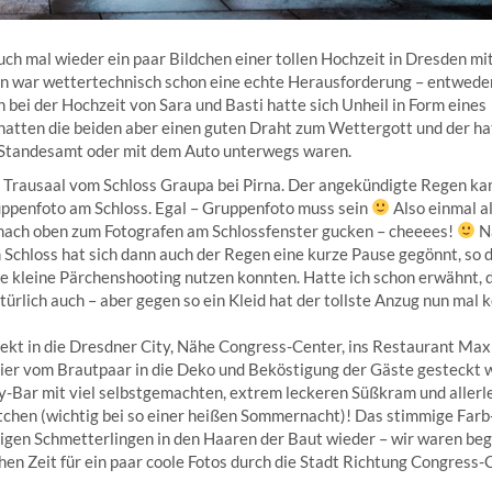
ch mal wieder ein paar Bildchen einer tollen Hochzeit in Dresden mi
on war wettertechnisch schon eine echte Herausforderung – entwede
 bei der Hochzeit von Sara und Basti hatte sich Unheil in Form eines
tten die beiden aber einen guten Draht zum Wettergott und der ha
 Standesamt oder mit dem Auto unterwegs waren.
Trausaal vom Schloss Graupa bei Pirna. Der angekündigte Regen k
uppenfoto am Schloss. Egal – Gruppenfoto muss sein
Also einmal al
 nach oben zum Fotografen am Schlossfenster gucken – cheeees!
N
chloss hat sich dann auch der Regen eine kurze Pause gegönnt, so d
ste kleine Pärchenshooting nutzen konnten. Hatte ich schon erwähnt, 
rlich auch – aber gegen so ein Kleid hat der tollste Anzug nun mal 
irekt in die Dresdner City, Nähe Congress-Center, ins Restaurant Max
 hier vom Brautpaar in die Deko und Beköstigung der Gäste gesteckt 
dy-Bar mit viel selbstgemachten, extrem leckeren Süßkram und allerl
tchen (wichtig bei so einer heißen Sommernacht)! Das stimmige Farb
bigen Schmetterlingen in den Haaren der Baut wieder – wir waren beg
en Zeit für ein paar coole Fotos durch die Stadt Richtung Congress-