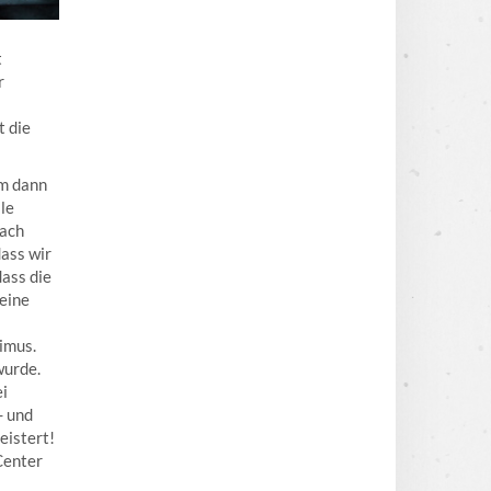
t
r
t die
am dann
le
ach
ass wir
dass die
keine
imus.
wurde.
ei
- und
eistert!
Center