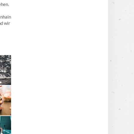
ehen.
enhain
nd wir