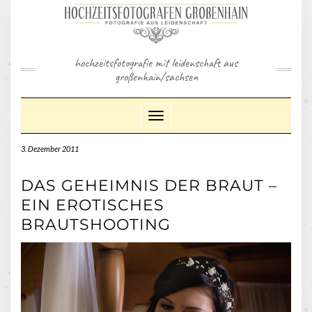
Skip
to
content
hochzeitsfotografie mit leidenschaft aus
großenhain/sachsen
Toggle Navigation
3. Dezember 2011
DAS GEHEIMNIS DER BRAUT –
EIN EROTISCHES
BRAUTSHOOTING